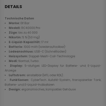
DETAILS
Technische Daten
Marke:
Elf Bar
Modell:
BC40000 Pro
Züge:
bis zu 40 000
Nikotin:
5 % (50 mg)
E-Liquid-Kapazität:
17 ml
Batterie:
1000 mAh (wiederaufladbar)
Ladeanschluss:
USB-C (Schnellladen)
Heizsystem:
Doppel-Mesh-Coil-Technologie
Modi:
Normal, Turbo
Display:
5-stufiges LED-Display für Batterie- und E-Liquid-
Anzeige
Luftstrom:
einstellbar (MTL oder RDL)
Funktionen:
CyberTech Autofill-System, transparenter Tank,
Batterie- und E-Liquid-Indikatoren
Design:
ergonomisches, kompaktes Gehäuse