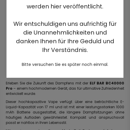
werden hier veröffentlicht.
Wir entschuldigen uns aufrichtig für
die Unannehmlichkeiten und
danken Ihnen für Ihre Geduld und
Ihr Verständnis.
Bitte versuchen Sie es später noch einmal.
Erleben Sie die Zukunft des Dampfens mit der
ELF BAR BC40000
Pro
– einem hochmodernen Gerät, das für ultimative Zufriedenheit
entwickelt wurde.
Dieser hochkapazitive Vape verfügt über eine beträchtliche E-
Liquid-Kapazität von 17 ml und ist mit einer leistungsstarken 1000
mAh Batterie ausgestattet, die längere Dampfsitzungen ohne
häufiges Aufladen gewährleistet. Kompakt und anspruchsvoll
passt er nahtlos in Ihren Lebensstil.