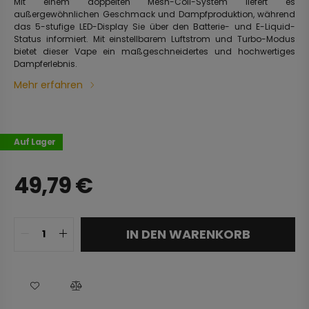
Mit einem doppelten Mesh-Coil-System liefert es
außergewöhnlichen Geschmack und Dampfproduktion, während
das 5-stufige LED-Display Sie über den Batterie- und E-Liquid-
Status informiert. Mit einstellbarem Luftstrom und Turbo-Modus
bietet dieser Vape ein maßgeschneidertes und hochwertiges
Dampferlebnis.
Mehr erfahren
Auf Lager
49,79
€
IN DEN WARENKORB