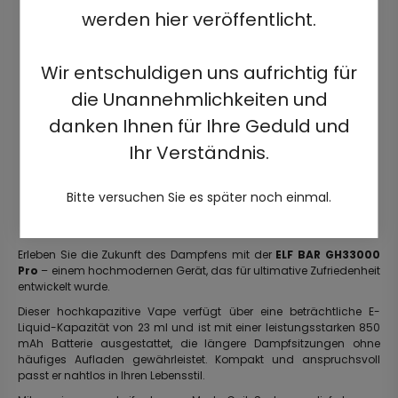
werden hier veröffentlicht.
Wir entschuldigen uns aufrichtig für
die Unannehmlichkeiten und
danken Ihnen für Ihre Geduld und
Ihr Verständnis.
Bitte versuchen Sie es später noch einmal.
Erleben Sie die Zukunft des Dampfens mit der
ELF BAR GH33000
Pro
– einem hochmodernen Gerät, das für ultimative Zufriedenheit
entwickelt wurde.
Dieser hochkapazitive Vape verfügt über eine beträchtliche E-
Liquid-Kapazität von 23 ml und ist mit einer leistungsstarken 850
mAh Batterie ausgestattet, die längere Dampfsitzungen ohne
häufiges Aufladen gewährleistet. Kompakt und anspruchsvoll
passt er nahtlos in Ihren Lebensstil.