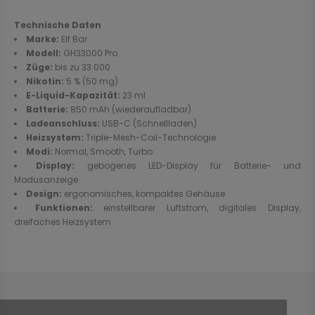
Technische Daten
Marke:
Elf Bar
Modell:
GH33000 Pro
Züge:
bis zu 33 000
Nikotin:
5 % (50 mg)
E-Liquid-Kapazität:
23 ml
Batterie:
850 mAh (wiederaufladbar)
Ladeanschluss:
USB-C (Schnellladen)
Heizsystem:
Triple-Mesh-Coil-Technologie
Modi:
Normal, Smooth, Turbo
Display:
gebogenes LED-Display für Batterie- und
Modusanzeige
Design:
ergonomisches, kompaktes Gehäuse
Funktionen:
einstellbarer Luftstrom, digitales Display,
dreifaches Heizsystem