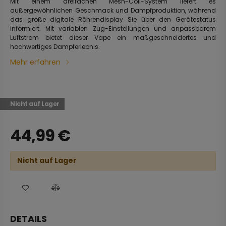
Mit einem dreifachen Mesh-Coil-System liefert es
außergewöhnlichen Geschmack und Dampfproduktion, während
das große digitale Röhrendisplay Sie über den Gerätestatus
informiert. Mit variablen Zug-Einstellungen und anpassbarem
Luftstrom bietet dieser Vape ein maßgeschneidertes und
hochwertiges Dampferlebnis.
Mehr erfahren
Nicht auf Lager
44,99
€
Nicht auf Lager
DETAILS