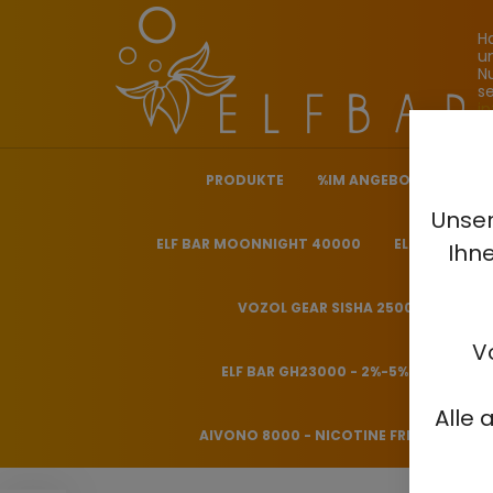
H
u
N
s
i
PRODUKTE
%IM ANGEBOT%
ELF
Unser
ELF BAR MOONNIGHT 40000
ELF BAR NICO
Ihn
VOZOL GEAR SISHA 25000 - 0.5%
V
ELF BAR GH23000 - 2%-5%
HITME
Alle 
AIVONO 8000 - NICOTINE FREE 0%
H