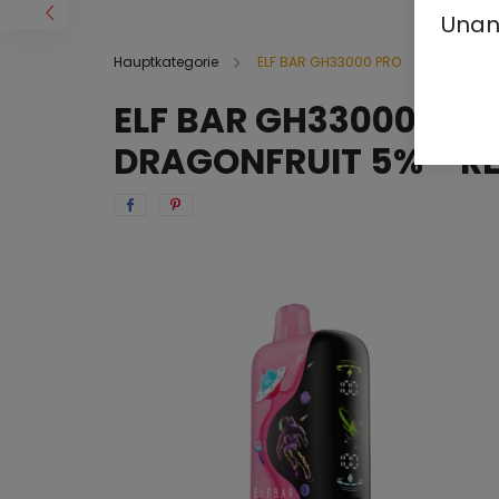
Unan
Hauptkategorie
ELF BAR GH33000 PRO
ELF BAR GH33000 PR
DRAGONFRUIT 5% - R