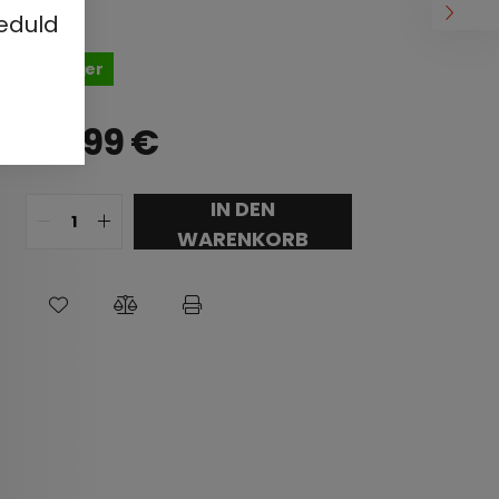
eduld
Auf Lager
44,99
€
IN DEN
WARENKORB