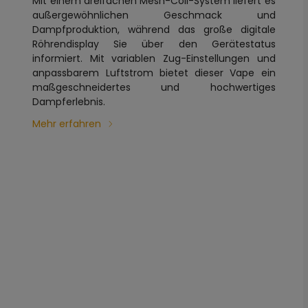
Mit einem dreifachen Mesh-Coil-System liefert es
außergewöhnlichen Geschmack und
Dampfproduktion, während das große digitale
Röhrendisplay Sie über den Gerätestatus
informiert. Mit variablen Zug-Einstellungen und
anpassbarem Luftstrom bietet dieser Vape ein
maßgeschneidertes und hochwertiges
Dampferlebnis.
Mehr erfahren