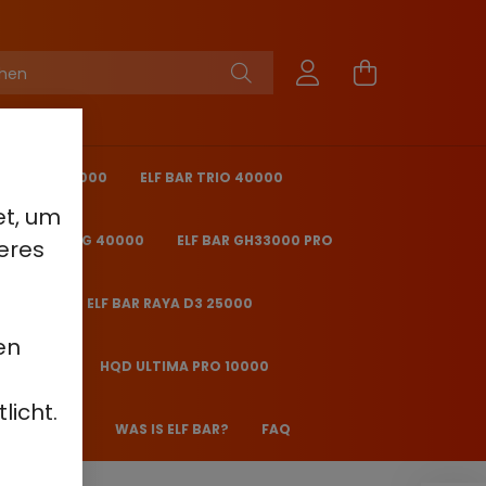
KING PRO 40000
ELF BAR TRIO 40000
et, um
 BAR ICE KING 40000
ELF BAR GH33000 PRO
eres
O 25000
ELF BAR RAYA D3 25000
en
2000 - 2%
HQD ULTIMA PRO 10000
licht.
 JANE JJ600
WAS IS ELF BAR?
FAQ