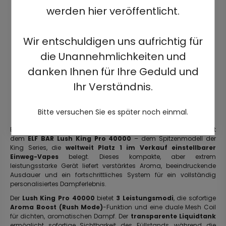
werden hier veröffentlicht.
Wir entschuldigen uns aufrichtig für
die Unannehmlichkeiten und
danken Ihnen für Ihre Geduld und
Ihr Verständnis.
Bitte versuchen Sie es später noch einmal.
Erleben Sie intensiven Geschmack und maximale Leistung mit
dem
ELF BAR Lush King Pro 40000
– dem Spitzenmodell der
King Series, die
weltweit Platz 1 im Verkauf einstellbarer
Einweg-Vapes
belegt. Dieses kompakte, aber extrem
leistungsstarke Gerät liefert verstärktes Aroma, beeindruckende
Ausdauer und ein fortschrittliches System für ein vollständig
personalisiertes Dampferlebnis.
Der
Lush King Pro 40000
bietet
3 Leistungsmodi
, die sofortige
Aroma Boost (Rush Mode)
-Funktion und eine duale Mesh Coil
für dichten, aromatischen Dampf. Der
transparente Liquidtank
ermöglicht sofortige Sichtbarkeit des Füllstands, während die