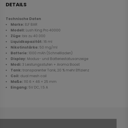
DETAILS
Technische Daten
Marke:
ELF BAR
Modell:
Lush King Pro 40000
Züge:
bis zu 40.000
Liquidkapazität:
16 ml
Nikotinstärke:
50 mg/ml
Batterie:
1000 mAh (Schnellladen)
Display:
Modus- und Batteriestatusanzeige
Modi:
3 Leistungsstufen + Aroma Boost
Tank:
transparenter Tank, 20 % mehr Effizienz
Coil:
dual mesh coil
Maße:
110.6 × 46 × 25 mm
Eingang:
5V DC, 1.5 A