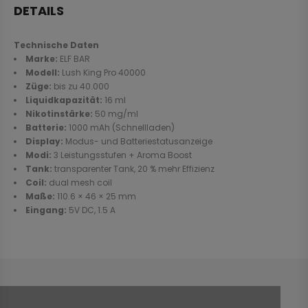
DETAILS
Technische Daten
Marke:
ELF BAR
Modell:
Lush King Pro 40000
Züge:
bis zu 40.000
Liquidkapazität:
16 ml
Nikotinstärke:
50 mg/ml
Batterie:
1000 mAh (Schnellladen)
Display:
Modus- und Batteriestatusanzeige
Modi:
3 Leistungsstufen + Aroma Boost
Tank:
transparenter Tank, 20 % mehr Effizienz
Coil:
dual mesh coil
Maße:
110.6 × 46 × 25 mm
Eingang:
5V DC, 1.5 A