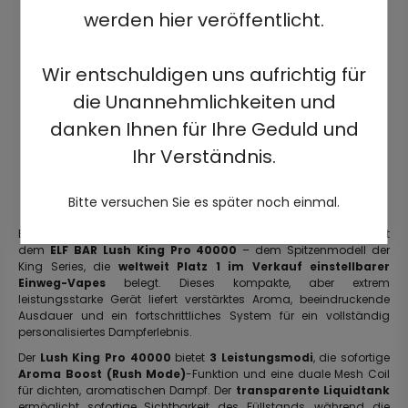
werden hier veröffentlicht.
Wir entschuldigen uns aufrichtig für
die Unannehmlichkeiten und
danken Ihnen für Ihre Geduld und
Ihr Verständnis.
Bitte versuchen Sie es später noch einmal.
Erleben Sie intensiven Geschmack und maximale Leistung mit
dem
ELF BAR Lush King Pro 40000
– dem Spitzenmodell der
King Series, die
weltweit Platz 1 im Verkauf einstellbarer
Einweg-Vapes
belegt. Dieses kompakte, aber extrem
leistungsstarke Gerät liefert verstärktes Aroma, beeindruckende
Ausdauer und ein fortschrittliches System für ein vollständig
personalisiertes Dampferlebnis.
Der
Lush King Pro 40000
bietet
3 Leistungsmodi
, die sofortige
Aroma Boost (Rush Mode)
-Funktion und eine duale Mesh Coil
für dichten, aromatischen Dampf. Der
transparente Liquidtank
ermöglicht sofortige Sichtbarkeit des Füllstands, während die