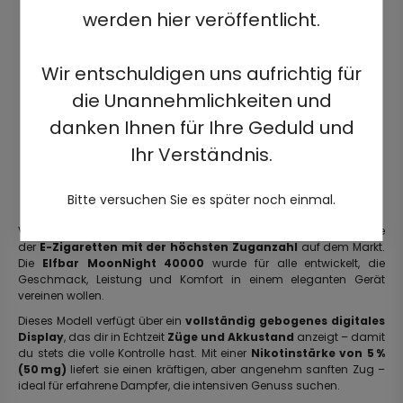
werden hier veröffentlicht.
Wir entschuldigen uns aufrichtig für
die Unannehmlichkeiten und
danken Ihnen für Ihre Geduld und
Ihr Verständnis.
Bitte versuchen Sie es später noch einmal.
Verabschiede dich von ständigen Gerätewechseln und erlebe eine
der
E-Zigaretten mit der höchsten Zuganzahl
auf dem Markt.
Die
Elfbar MoonNight 40000
wurde für alle entwickelt, die
Geschmack, Leistung und Komfort in einem eleganten Gerät
vereinen wollen.
Dieses Modell verfügt über ein
vollständig gebogenes digitales
Display
, das dir in Echtzeit
Züge und Akkustand
anzeigt – damit
du stets die volle Kontrolle hast. Mit einer
Nikotinstärke von 5 %
(50 mg)
liefert sie einen kräftigen, aber angenehm sanften Zug –
ideal für erfahrene Dampfer, die intensiven Genuss suchen.