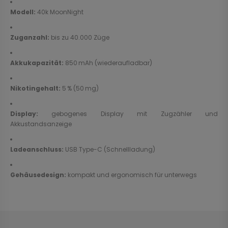
Modell:
40k MoonNight
Zuganzahl:
bis zu 40.000 Züge
Akkukapazität:
850 mAh (wiederaufladbar)
Nikotingehalt:
5 % (50 mg)
Display:
gebogenes Display mit Zugzähler und
Akkustandsanzeige
Ladeanschluss:
USB Type-C (Schnellladung)
Gehäusedesign:
kompakt und ergonomisch für unterwegs