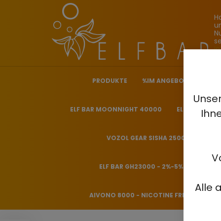
H
u
N
s
i
PRODUKTE
%IM ANGEBOT%
ELF
Unser
ELF BAR MOONNIGHT 40000
ELF BAR NICO
Ihn
VOZOL GEAR SISHA 25000 - 0.5%
V
ELF BAR GH23000 - 2%-5%
HITME
Alle 
AIVONO 8000 - NICOTINE FREE 0%
H