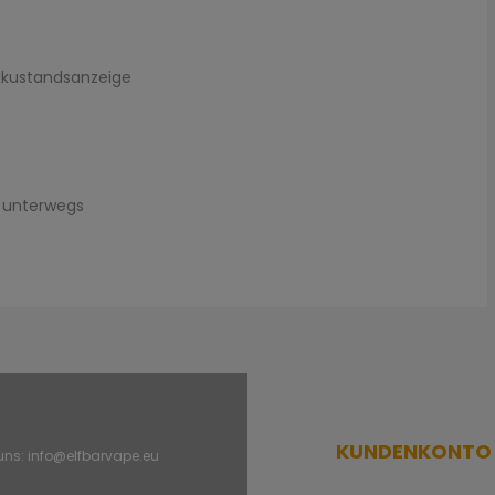
kkustandsanzeige
 unterwegs
KUNDENKONTO
 uns:
info@elfbarvape.eu