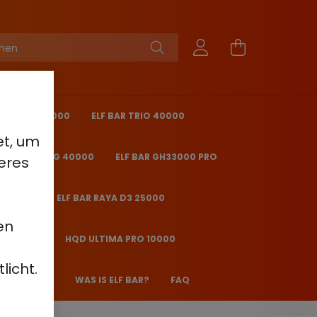
KING PRO 40000
ELF BAR TRIO 40000
et, um
 BAR ICE KING 40000
ELF BAR GH33000 PRO
eres
O 25000
ELF BAR RAYA D3 25000
en
2000 - 2%
HQD ULTIMA PRO 10000
licht.
 JANE JJ600
WAS IS ELF BAR?
FAQ