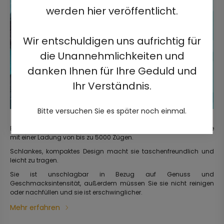
werden hier veröffentlicht.
Wir entschuldigen uns aufrichtig für
die Unannehmlichkeiten und
danken Ihnen für Ihre Geduld und
Ihr Verständnis.
Bitte versuchen Sie es später noch einmal.
Elegante, gebrauchsfertige, vorgefüllte elektrische Einweg-Zigarette
mit einer Ladung von bis zu 5000 Zügen.
Schlankes, kompaktes Design macht sie taschenfreundlich und
leicht zu tragen.
Sie ist unschlagbar in Bezug auf Genuss und
Geschmacksintensität, außerdem müssen Sie sie nicht reinigen
oder nachfüllen und sie ist erschwinglicher.
Mehr erfahren