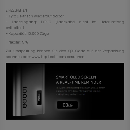
EINZELHEITEN
- Typ: Elektrisch wiederaufladbar
- Ladeeingang: TYP-C (Ladekabel nicht im Lieferumfang
enthalten)
- Kapazität: 10.000 Züge
- Nikotin: 5 %
Zur Überprüfung können Sie den QR-Code auf der Verpackung
scannen oder www.hqdtech.com besuchen.