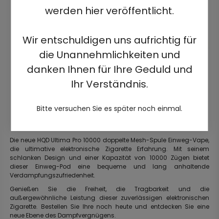
werden hier veröffentlicht.
Wir entschuldigen uns aufrichtig für
die Unannehmlichkeiten und
danken Ihnen für Ihre Geduld und
Ihr Verständnis.
Bitte versuchen Sie es später noch einmal.
Die neue HQD Ultima Pro 10000 doppelte Mesh-Spule Einweg-Vape,
die ultimative elektronische Zigarette Erfahrung. Mit seinem
schlanken Design und einer Kapazität von 10000 Zügen bietet
dieser Einweg-Pod eine bequeme und lang anhaltende
Verdampfungszufriedenheit.
Genießen Sie die Freiheit, die Tragbarkeit und die
außergewöhnliche Leistung dieser zuverlässigen elektronischen
Zigarette. Bestellen Sie Ihre noch heute und entdecken Sie eine
neue Ebene des Dampfvergnügens.