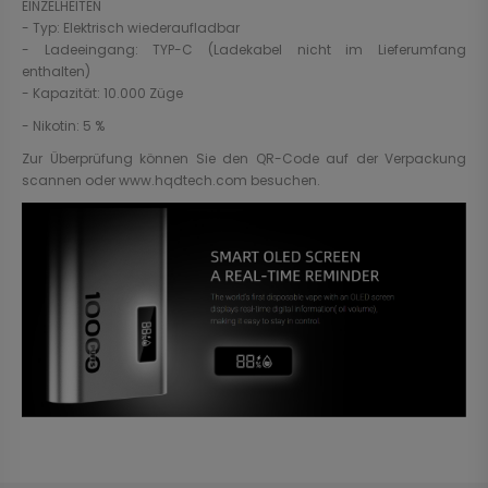
EINZELHEITEN
- Typ: Elektrisch wiederaufladbar
- Ladeeingang: TYP-C (Ladekabel nicht im Lieferumfang
enthalten)
- Kapazität: 10.000 Züge
- Nikotin: 5 %
Zur Überprüfung können Sie den QR-Code auf der Verpackung
scannen oder www.hqdtech.com besuchen.