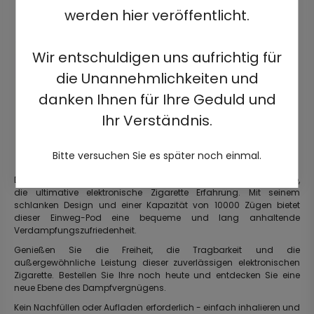
werden hier veröffentlicht.
Wir entschuldigen uns aufrichtig für
die Unannehmlichkeiten und
danken Ihnen für Ihre Geduld und
Ihr Verständnis.
Bitte versuchen Sie es später noch einmal.
Die neue HQD Ultima Pro 10000 doppelte Mesh-Spule Einweg-Vape,
die ultimative elektronische Zigarette Erfahrung. Mit seinem
schlanken Design und einer Kapazität von 10000 Zügen bietet
dieser Einweg-Pod eine bequeme und lang anhaltende
Verdampfungszufriedenheit.
Genießen Sie die Freiheit, die Tragbarkeit und die
außergewöhnliche Leistung dieser zuverlässigen elektronischen
Zigarette. Bestellen Sie Ihre noch heute und entdecken Sie eine
neue Ebene des Dampfvergnügens.
Kein Nachfüllen oder Aufladen erforderlich - einfach inhalieren und