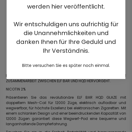
werden hier veröffentlicht.
Wir entschuldigen uns aufrichtig für
die Unannehmlichkeiten und
danken Ihnen für Ihre Geduld und
Ihr Verständnis.
Bitte versuchen Sie es später noch einmal.
ENTDECKEN SIE DAS EVOLUTIONÄRE PRODUKT, DAS AUS DER
ZUSAMMENARBEIT ZWISCHEN ELF BAR UND HQD HERVORGEHT.
NICOTIN 2%
Präsentieren Sie das revolutionäre ELF BAR HQD GLAZE mit
doppeltem Mesh-Coil für 12000 Züge, elektrisch aufladbar und
wegwerfbar, für höchste Exzellenz bei elektronischen Zigaretten. Mit
einem schlanken Design und einer beeindruckenden Kapazität von
12000 Zügen garantiert diese Wegwerf-Pod eine bequeme und
langanhaltende Dampferfahrung.