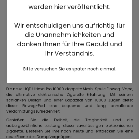
werden hier veröffentlicht.
Wir entschuldigen uns aufrichtig für
die Unannehmlichkeiten und
danken Ihnen für Ihre Geduld und
Ihr Verständnis.
Bitte versuchen Sie es später noch einmal.
Die neue HQD Ultima Pro 10000 doppelte Mesh-Spule Einweg-Vape,
die ultimative elektronische Zigarette Erfahrung. Mit seinem
schlanken Design und einer Kapazität von 10000 Zügen bietet
dieser Einweg-Pod eine bequeme und lang anhaltende
Verdampfungszufriedenheit.
Genießen Sie die Freiheit, die Tragbarkeit und die
außergewöhnliche Leistung dieser zuverlässigen elektronischen
Zigarette. Bestellen Sie Ihre noch heute und entdecken Sie eine
neue Ebene des Dampfvergnügens.