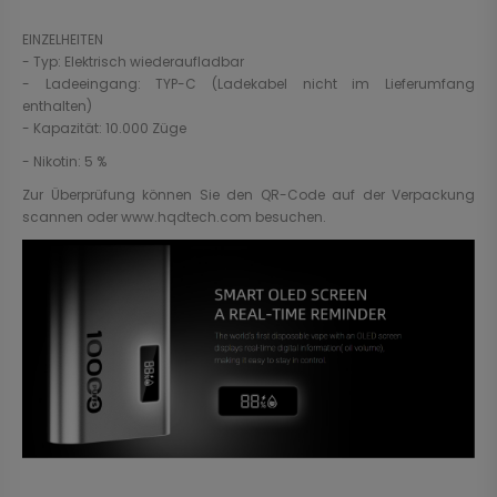
EINZELHEITEN
- Typ: Elektrisch wiederaufladbar
- Ladeeingang: TYP-C (Ladekabel nicht im Lieferumfang
enthalten)
- Kapazität: 10.000 Züge
- Nikotin: 5 %
Zur Überprüfung können Sie den QR-Code auf der Verpackung
scannen oder www.hqdtech.com besuchen.