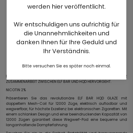
werden hier veröffentlicht.
Wir entschuldigen uns aufrichtig für
die Unannehmlichkeiten und
danken Ihnen für Ihre Geduld und
Ihr Verständnis.
Bitte versuchen Sie es später noch einmal.
ENTDECKEN SIE DAS EVOLUTIONÄRE PRODUKT, DAS AUS DER
ZUSAMMENARBEIT ZWISCHEN ELF BAR UND HQD HERVORGEHT.
NICOTIN 2%
Präsentieren Sie das revolutionäre ELF BAR HQD GLAZE mit
doppeltem Mesh-Coil für 12000 Züge, elektrisch aufladbar und
wegwerfbar, für höchste Exzellenz bei elektronischen Zigaretten. Mit
einem schlanken Design und einer beeindruckenden Kapazität von
12000 Zügen garantiert diese Wegwerf-Pod eine bequeme und
langanhaltende Dampferfahrung.