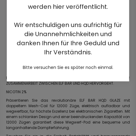
werden hier veröffentlicht.
Wir entschuldigen uns aufrichtig für
die Unannehmlichkeiten und
danken Ihnen für Ihre Geduld und
Ihr Verständnis.
Bitte versuchen Sie es später noch einmal.
ENTDECKEN SIE DAS EVOLUTIONÄRE PRODUKT, DAS AUS DER
ZUSAMMENARBEIT ZWISCHEN ELF BAR UND HQD HERVORGEHT.
NICOTIN 2%
Präsentieren Sie das revolutionäre ELF BAR HQD GLAZE mit
doppeltem Mesh-Coil für 12000 Züge, elektrisch aufladbar und
wegwerfbar, für höchste Exzellenz bei elektronischen Zigaretten. Mit
einem schlanken Design und einer beeindruckenden Kapazität von
12000 Zügen garantiert diese Wegwerf-Pod eine bequeme und
langanhaltende Dampferfahrung.