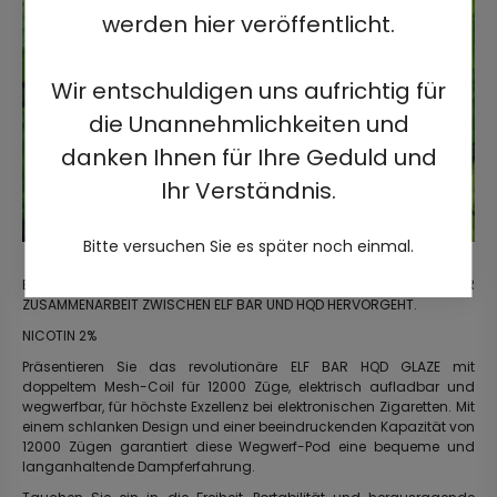
werden hier veröffentlicht.
Wir entschuldigen uns aufrichtig für
die Unannehmlichkeiten und
danken Ihnen für Ihre Geduld und
Ihr Verständnis.
Bitte versuchen Sie es später noch einmal.
ENTDECKEN SIE DAS EVOLUTIONÄRE PRODUKT, DAS AUS DER
ZUSAMMENARBEIT ZWISCHEN ELF BAR UND HQD HERVORGEHT.
NICOTIN 2%
Präsentieren Sie das revolutionäre ELF BAR HQD GLAZE mit
doppeltem Mesh-Coil für 12000 Züge, elektrisch aufladbar und
wegwerfbar, für höchste Exzellenz bei elektronischen Zigaretten. Mit
einem schlanken Design und einer beeindruckenden Kapazität von
12000 Zügen garantiert diese Wegwerf-Pod eine bequeme und
langanhaltende Dampferfahrung.