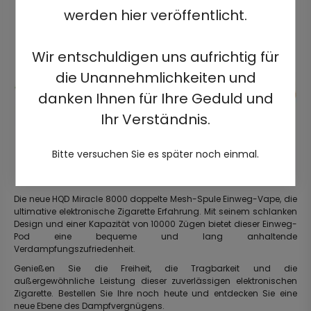
werden hier veröffentlicht.
Wir entschuldigen uns aufrichtig für
die Unannehmlichkeiten und
danken Ihnen für Ihre Geduld und
Ihr Verständnis.
Bitte versuchen Sie es später noch einmal.
Die neue HQD Miracle 8000 doppelte Mesh-Spule Einweg-Vape, die
ultimative elektronische Zigarette Erfahrung. Mit seinem schlanken
Design und einer Kapazität von 10000 Zügen bietet dieser Einweg-
Pod eine bequeme und lang anhaltende
Verdampfungszufriedenheit.
Genießen Sie die Freiheit, die Tragbarkeit und die
außergewöhnliche Leistung dieser zuverlässigen elektronischen
Zigarette. Bestellen Sie Ihre noch heute und entdecken Sie eine
neue Ebene des Dampfvergnügens.