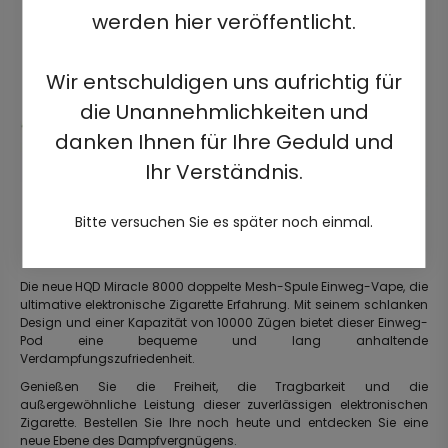
werden hier veröffentlicht.
Wir entschuldigen uns aufrichtig für
die Unannehmlichkeiten und
danken Ihnen für Ihre Geduld und
Ihr Verständnis.
Bitte versuchen Sie es später noch einmal.
Die neue HQD Miracle 8000 doppelte Mesh-Spule Einweg-Vape, die
ultimative elektronische Zigarette Erfahrung. Mit seinem schlanken
Design und einer Kapazität von 10000 Zügen bietet dieser Einweg-
Pod eine bequeme und lang anhaltende
Verdampfungszufriedenheit.
Genießen Sie die Freiheit, die Tragbarkeit und die
außergewöhnliche Leistung dieser zuverlässigen elektronischen
Zigarette. Bestellen Sie Ihre noch heute und entdecken Sie eine
neue Ebene des Dampfvergnügens.