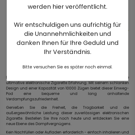
werden hier veröffentlicht.
Wir entschuldigen uns aufrichtig für
die Unannehmlichkeiten und
danken Ihnen für Ihre Geduld und
Ihr Verständnis.
Bitte versuchen Sie es später noch einmal.
Die neue HQD Miracle 8000 doppelte Mesh-Spule Einweg-Vape, die
ultimative elektronische Zigarette Erfahrung. Mit seinem schlanken
Design und einer Kapazität von 10000 Zügen bietet dieser Einweg-
Pod eine bequeme und lang anhaltende
Verdampfungszufriedenheit.
Genießen Sie die Freiheit, die Tragbarkeit und die
außergewöhnliche Leistung dieser zuverlässigen elektronischen
Zigarette. Bestellen Sie Ihre noch heute und entdecken Sie eine
neue Ebene des Dampfvergnügens.
Kein Nachfüllen oder Aufladen erforderlich - einfach inhalieren und