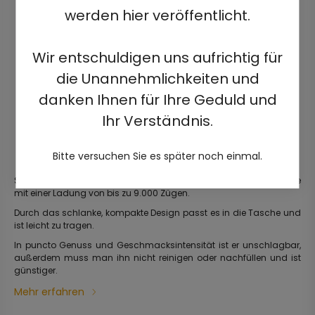
werden hier veröffentlicht.
Wir entschuldigen uns aufrichtig für
die Unannehmlichkeiten und
danken Ihnen für Ihre Geduld und
Ihr Verständnis.
Bitte versuchen Sie es später noch einmal.
Stilvolle, gebrauchsfertige, vorgefüllte elektrische Einwegzigarette
mit einer Ladung von bis zu 9.000 Zügen.
Durch das schlanke, kompakte Design passt es in die Tasche und
ist leicht zu tragen.
In puncto Genuss und Geschmacksintensität ist er unschlagbar,
außerdem muss man ihn nicht reinigen oder nachfüllen und ist
günstiger.
Mehr erfahren