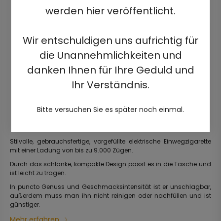
werden hier veröffentlicht.
Wir entschuldigen uns aufrichtig für
die Unannehmlichkeiten und
danken Ihnen für Ihre Geduld und
Ihr Verständnis.
Bitte versuchen Sie es später noch einmal.
Stilvolle, gebrauchsfertige, vorgefüllte elektrische Einwegzigarette
mit einer Ladung von bis zu 9.000 Zügen.
Durch das schlanke, kompakte Design passt es in die Tasche und
ist leicht zu tragen.
In puncto Genuss und Geschmacksintensität ist er unschlagbar,
außerdem muss man ihn nicht reinigen oder nachfüllen und ist
günstiger.
Mehr erfahren