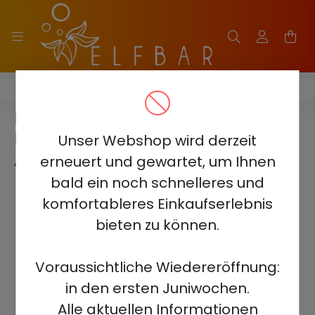
ELF BAR PI9000
ELF BAR PI9000 - RASPBERRY
PASSION FRUIT ORANGE 5% -
Unser Webshop wird derzeit
AUFLADBAR
erneuert und gewartet, um Ihnen
bald ein noch schnelleres und
komfortableres Einkaufserlebnis
bieten zu können.
Voraussichtliche Wiedereröffnung:
in den ersten Juniwochen.
Alle aktuellen Informationen