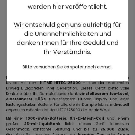
werden hier veröffentlicht.
Wir entschuldigen uns aufrichtig für
die Unannehmlichkeiten und
danken Ihnen für Ihre Geduld und
Ihr Verständnis.
Bitte versuchen Sie es später noch einmal.
Erleben Sie personalisiertes Dampfen auf einem völlig neuen
Niveau mit dem
HITME HITEC 25000
– einer der modernsten
Einweg-E-Zigaretten ihrer Generation. Dieses Gerät bietet volle
Kontrolle über Ihr Dampferlebnis dank
einstellbarem Ice-Level
,
einstellbarer Süße
, futuristischem Curved-Display und einer
leistungsstarken Batterie. Für alle, die ihr Dampferlebnis individuell
anpassen möchten, ist der HITEC/25000 die ideale Wahl.
Mit einer
1000-mAh-Batterie
,
0,9-Ω-Mesh-Coil
und einem
großen
25-ml-Liquidtank
liefert dieses Gerät intensiven
Geschmack, konstante Leistung und bis zu
25.000 Züge
.
Genießen Sie luxuriöse Aromen wie
Jasmine Tea
oder
Apple