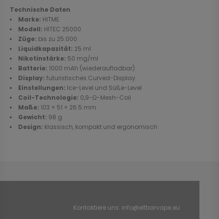
Technische Daten
Marke:
HITME
Modell:
HITEC 25000
Züge:
bis zu 25.000
Liquidkapazität:
25 ml
Nikotinstärke:
50 mg/ml
Batterie:
1000 mAh (wiederaufladbar)
Display:
futuristisches Curved-Display
Einstellungen:
Ice-Level und Süße-Level
Coil-Technologie:
0,9-Ω-Mesh-Coil
Maße:
103 × 51 × 26.5 mm
Gewicht:
98 g
Design:
klassisch, kompakt und ergonomisch
Kontaktiere uns:
info@elfbarvape.eu