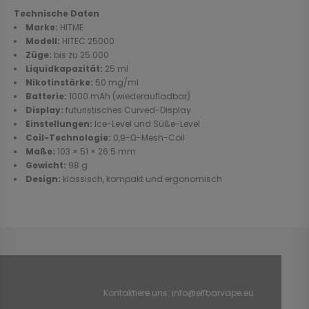
Technische Daten
Marke:
HITME
Modell:
HITEC 25000
Züge:
bis zu 25.000
Liquidkapazität:
25 ml
Nikotinstärke:
50 mg/ml
Batterie:
1000 mAh (wiederaufladbar)
Display:
futuristisches Curved-Display
Einstellungen:
Ice-Level und Süße-Level
Coil-Technologie:
0,9-Ω-Mesh-Coil
Maße:
103 × 51 × 26.5 mm
Gewicht:
98 g
Design:
klassisch, kompakt und ergonomisch
Kontaktiere uns:
info@elfbarvape.eu