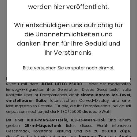
werden hier veröffentlicht.
Wir entschuldigen uns aufrichtig für
die Unannehmlichkeiten und
danken Ihnen für Ihre Geduld und
Ihr Verständnis.
Bitte versuchen Sie es später noch einmal.
Erleben Sie personalisiertes Dampfen auf einem völlig neuen
Niveau mit dem
HITME HITEC 25000
– einer der modernsten
Einweg-E-Zigaretten ihrer Generation. Dieses Gerät bietet volle
Kontrolle über Ihr Dampferlebnis dank
einstellbarem Ice-Level
,
einstellbarer Süße
, futuristischem Curved-Display und einer
leistungsstarken Batterie. Für alle, die ihr Dampferlebnis individuell
anpassen möchten, ist der HITEC/25000 die ideale Wahl.
Mit einer
1000-mAh-Batterie
,
0,9-Ω-Mesh-Coil
und einem
großen
25-ml-Liquidtank
liefert dieses Gerät intensiven
Geschmack, konstante Leistung und bis zu
25.000 Züge
.
Genießen Sie luxuriöse Aromen wie
Jasmine Tea
oder
Apple