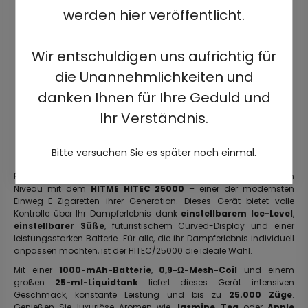
werden hier veröffentlicht.
Wir entschuldigen uns aufrichtig für
die Unannehmlichkeiten und
danken Ihnen für Ihre Geduld und
Ihr Verständnis.
Bitte versuchen Sie es später noch einmal.
Erleben Sie personalisiertes Dampfen auf einem völlig neuen
Niveau mit dem
HITME HITEC 25000
– einer der modernsten
Einweg-E-Zigaretten ihrer Generation. Dieses Gerät bietet volle
Kontrolle über Ihr Dampferlebnis dank
einstellbarem Ice-Level
,
einstellbarer Süße
, futuristischem Curved-Display und einer
leistungsstarken Batterie. Für alle, die ihr Dampferlebnis individuell
anpassen möchten, ist der HITEC/25000 die ideale Wahl.
Mit einer
1000-mAh-Batterie
,
0,9-Ω-Mesh-Coil
und einem
großen
25-ml-Liquidtank
liefert dieses Gerät intensiven
Geschmack, konstante Leistung und bis zu
25.000 Züge
.
Genießen Sie luxuriöse Aromen wie
Jasmine Tea
oder
Apple