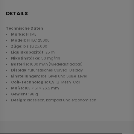
DETAILS
Technische Daten
Marke:
HITME
Modell:
HITEC 25000
Züge:
bis zu 25.000
Liquidkapazität:
25 ml
Nikotinstärke:
50 mg/ml
Batterie:
1000 mAh (wiederaufladbar)
Display:
futuristisches Curved-Display
Einstellungen:
Ice-Level und Süße-Level
Coil-Technologie:
0,9-Ω-Mesh-Coil
Maße:
103 × 51 × 26.5 mm
Gewicht:
98 g
Design:
klassisch, kompakt und ergonomisch