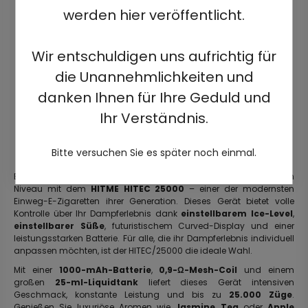
werden hier veröffentlicht.
Wir entschuldigen uns aufrichtig für
die Unannehmlichkeiten und
danken Ihnen für Ihre Geduld und
Ihr Verständnis.
Bitte versuchen Sie es später noch einmal.
Erleben Sie personalisiertes Dampfen auf einem völlig neuen
Niveau mit dem
HITME HITEC 25000
– einer der modernsten
Einweg-E-Zigaretten ihrer Generation. Dieses Gerät bietet volle
Kontrolle über Ihr Dampferlebnis dank
einstellbarem Ice-Level
,
einstellbarer Süße
, futuristischem Curved-Display und einer
leistungsstarken Batterie. Für alle, die ihr Dampferlebnis individuell
anpassen möchten, ist der HITEC/25000 die ideale Wahl.
Mit einer
1000-mAh-Batterie
,
0,9-Ω-Mesh-Coil
und einem
großen
25-ml-Liquidtank
liefert dieses Gerät intensiven
Geschmack, konstante Leistung und bis zu
25.000 Züge
.
Genießen Sie luxuriöse Aromen wie
Jasmine Tea
oder
Apple