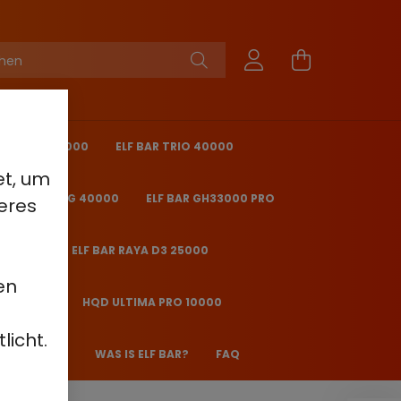
KING PRO 40000
ELF BAR TRIO 40000
et, um
 BAR ICE KING 40000
ELF BAR GH33000 PRO
eres
O 25000
ELF BAR RAYA D3 25000
en
2000 - 2%
HQD ULTIMA PRO 10000
licht.
 JANE JJ600
WAS IS ELF BAR?
FAQ