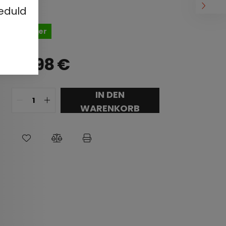
eduld
Auf Lager
39,98
€
IN DEN
WARENKORB