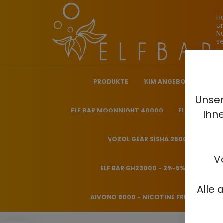
H
u
N
s
i
PRODUKTE
%IM ANGEBOT%
ELF
Unser
ELF BAR MOONNIGHT 40000
ELF BAR NICO
Ihn
VOZOL GEAR SISHA 25000 - 0.5%
V
ELF BAR GH23000 - 2%-5%
HITME
Alle 
AIVONO 8000 - NICOTINE FREE 0%
H