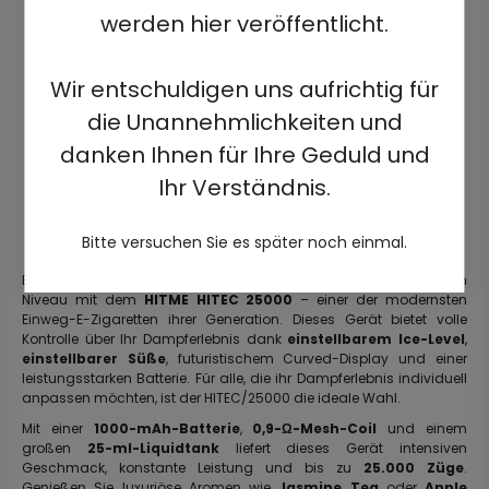
werden hier veröffentlicht.
Wir entschuldigen uns aufrichtig für
die Unannehmlichkeiten und
danken Ihnen für Ihre Geduld und
Ihr Verständnis.
Bitte versuchen Sie es später noch einmal.
Erleben Sie personalisiertes Dampfen auf einem völlig neuen
Niveau mit dem
HITME HITEC 25000
– einer der modernsten
Einweg-E-Zigaretten ihrer Generation. Dieses Gerät bietet volle
Kontrolle über Ihr Dampferlebnis dank
einstellbarem Ice-Level
,
einstellbarer Süße
, futuristischem Curved-Display und einer
leistungsstarken Batterie. Für alle, die ihr Dampferlebnis individuell
anpassen möchten, ist der HITEC/25000 die ideale Wahl.
Mit einer
1000-mAh-Batterie
,
0,9-Ω-Mesh-Coil
und einem
großen
25-ml-Liquidtank
liefert dieses Gerät intensiven
Geschmack, konstante Leistung und bis zu
25.000 Züge
.
Genießen Sie luxuriöse Aromen wie
Jasmine Tea
oder
Apple