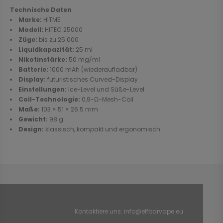
Technische Daten
Marke:
HITME
Modell:
HITEC 25000
Züge:
bis zu 25.000
Liquidkapazität:
25 ml
Nikotinstärke:
50 mg/ml
Batterie:
1000 mAh (wiederaufladbar)
Display:
futuristisches Curved-Display
Einstellungen:
Ice-Level und Süße-Level
Coil-Technologie:
0,9-Ω-Mesh-Coil
Maße:
103 × 51 × 26.5 mm
Gewicht:
98 g
Design:
klassisch, kompakt und ergonomisch
Kontaktiere uns:
info@elfbarvape.eu