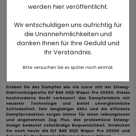
werden hier veröffentlicht.
Wir entschuldigen uns aufrichtig für
die Unannehmlichkeiten und
danken Ihnen für Ihre Geduld und
Ihr Verständnis.
Bitte versuchen Sie es später noch einmal.
Erleben Sie das Dampfen wie nie zuvor mit der Einweg-
Elektronikzigarette ELF BAR HQD Wapor Pro 20000. Dieses
hochmoderne Gerät verbessert das Dampferlebnis mit
neuester Technologie und bietet unvergleichliche
Zufriedenheit. Sein langlebiger Akku und die effiziente
Dampfproduktion sorgen immer für einen reibungslosen
und angenehmen Zug. Plus, das problemlose Einweg-
Design bedeutet vollständige Bequemlichkeit. Entdecken
Sie noch heute die ELF BAR HQD Wapor Pro 20000 und