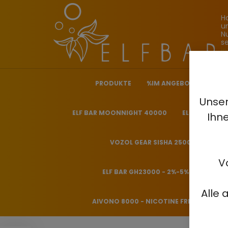
H
u
N
s
i
PRODUKTE
%IM ANGEBOT%
ELF
Unser
ELF BAR MOONNIGHT 40000
ELF BAR NICO
Ihn
VOZOL GEAR SISHA 25000 - 0.5%
V
ELF BAR GH23000 - 2%-5%
HITME
Alle 
AIVONO 8000 - NICOTINE FREE 0%
H