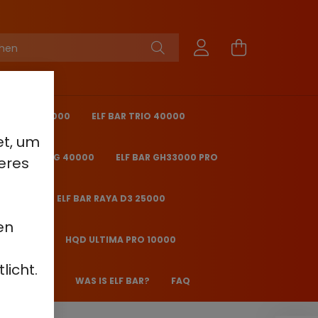
KING PRO 40000
ELF BAR TRIO 40000
et, um
 BAR ICE KING 40000
ELF BAR GH33000 PRO
eres
O 25000
ELF BAR RAYA D3 25000
en
2000 - 2%
HQD ULTIMA PRO 10000
licht.
 JANE JJ600
WAS IS ELF BAR?
FAQ