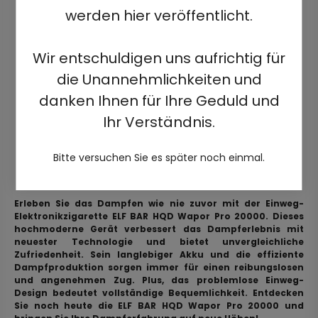
werden hier veröffentlicht.
Wir entschuldigen uns aufrichtig für
die Unannehmlichkeiten und
danken Ihnen für Ihre Geduld und
Ihr Verständnis.
Bitte versuchen Sie es später noch einmal.
Erleben Sie das Dampfen wie nie zuvor mit der Einweg-
Elektronikzigarette ELF BAR HQD Wapor Pro 20000. Dieses
hochmoderne Gerät verbessert das Dampferlebnis mit
neuester Technologie und bietet unvergleichliche
Zufriedenheit. Sein langlebiger Akku und die effiziente
Dampfproduktion sorgen immer für einen reibungslosen
und angenehmen Zug. Plus, das problemlose Einweg-
Design bedeutet vollständige Bequemlichkeit. Entdecken
Sie noch heute die ELF BAR HQD Wapor Pro 20000 und