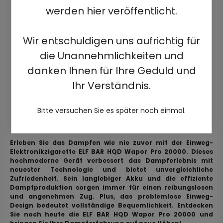
werden hier veröffentlicht.
Wir entschuldigen uns aufrichtig für
die Unannehmlichkeiten und
danken Ihnen für Ihre Geduld und
Ihr Verständnis.
Bitte versuchen Sie es später noch einmal.
Erleben Sie das Dampfen wie nie zuvor mit der Einweg-
Elektronikzigarette ELF BAR HQD Wapor Pro 20000. Dieses
hochmoderne Gerät verbessert das Dampferlebnis mit
neuester Technologie und bietet unvergleichliche
Zufriedenheit. Sein langlebiger Akku und die effiziente
Dampfproduktion sorgen immer für einen reibungslosen
und angenehmen Zug. Plus, das problemlose Einweg-
Design bedeutet vollständige Bequemlichkeit. Entdecken
Sie noch heute die ELF BAR HQD Wapor Pro 20000 und