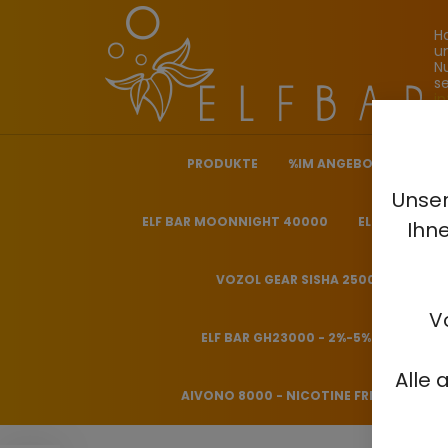
H
u
N
s
i
PRODUKTE
%IM ANGEBOT%
ELF
Unser
ELF BAR MOONNIGHT 40000
ELF BAR NICO
Ihn
VOZOL GEAR SISHA 25000 - 0.5%
V
ELF BAR GH23000 - 2%-5%
HITME
Alle 
AIVONO 8000 - NICOTINE FREE 0%
H