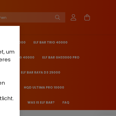
KING PRO 40000
ELF BAR TRIO 40000
et, um
 BAR ICE KING 40000
ELF BAR GH33000 PRO
eres
O 25000
ELF BAR RAYA D3 25000
en
2000 - 2%
HQD ULTIMA PRO 10000
licht.
 JANE JJ600
WAS IS ELF BAR?
FAQ