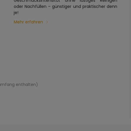
Geschmacksintensität ohne lästiges Reinigen
oder Nachfüllen – günstiger und praktischer denn
je!
Mehr erfahren
rumfang enthalten)