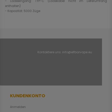
- Ladeeingang: TYP-C (Ladekabel nicht im Lieferumfang
enthalten)
- Kapazität: 5000 Züge
Kontaktiere uns:
info@elfbarvape.eu
KUNDENKONTO
Anmelden