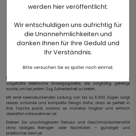
werden hier veröffentlicht.
Wir entschuldigen uns aufrichtig für
die Unannehmlichkeiten und
danken Ihnen für Ihre Geduld und
Ihr Verständnis.
Bitte versuchen Sie es später noch einmal.
Die Juicy Jane JJ5000 ist eine stilvolle, gebrauchsfertige,
vorgefüllte elektrische Einwegzigarette, die sorgfältig gefertigt
wurde, um bei jedem Zug Zufriedenheit zu bieten.
Mit einer beeindruckenden Ladung von bis zu 5.000 Zügen sorgt
dieses schlanke und kompakte Design dafür, dass es perfekt in
Ihre Tasche passt, sodass es mühelos tragbar und einfach
überallhin mitzunehmen ist.
Erleben Sie unschlagbaren Genuss und Geschmacksintensität
ohne lästiges Reinigen oder Nachfüllen – günstiger und
praktischer denn je!