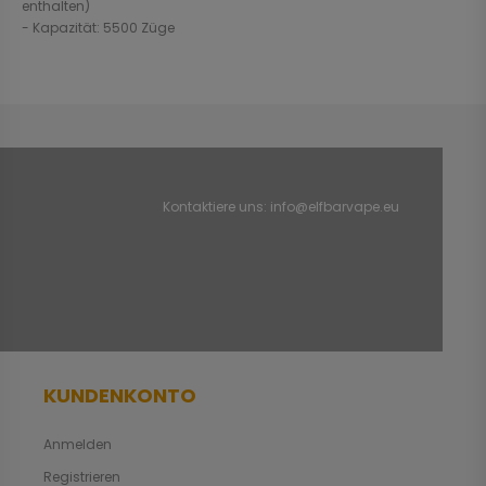
enthalten)
- Kapazität: 5500 Züge
Kontaktiere uns:
info@elfbarvape.eu
KUNDENKONTO
Anmelden
Registrieren