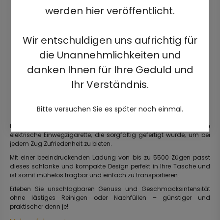
werden hier veröffentlicht.
Wir entschuldigen uns aufrichtig für
die Unannehmlichkeiten und
danken Ihnen für Ihre Geduld und
Ihr Verständnis.
Bitte versuchen Sie es später noch einmal.
Die JJ5500 ist eine elegante, gebrauchsfertige, vorgefüllte
elektrische Einwegzigarette, die sorgfältig gefertigt wurde, um bei
jedem Zug Zufriedenheit zu bieten.
Mit einer beeindruckenden Ladung von bis zu 5500 Zügen passt
dieses schlanke und kompakte Design perfekt in Ihre Tasche und
ist somit mühelos tragbar und einfach zu transportieren.
Erleben Sie unschlagbaren Genuss und Geschmacksintensität
ohne lästiges Reinigen oder Nachfüllen – günstiger und
praktischer denn je!