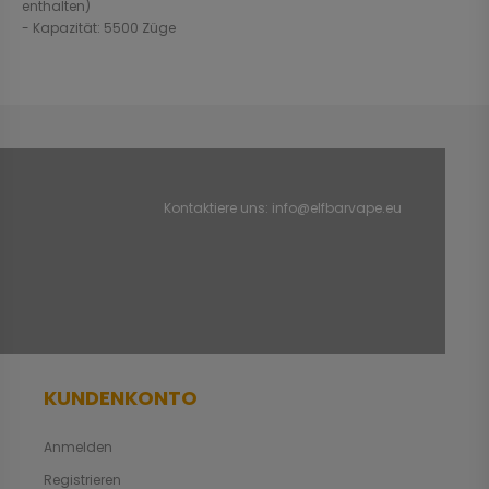
enthalten)
- Kapazität: 5500 Züge
Kontaktiere uns:
info@elfbarvape.eu
KUNDENKONTO
Anmelden
Registrieren