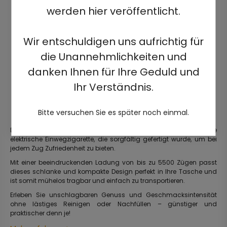
werden hier veröffentlicht.
Wir entschuldigen uns aufrichtig für
die Unannehmlichkeiten und
danken Ihnen für Ihre Geduld und
Ihr Verständnis.
Bitte versuchen Sie es später noch einmal.
Die JJ5500 ist eine elegante, gebrauchsfertige, vorgefüllte
elektrische Einwegzigarette, die sorgfältig gefertigt wurde, um bei
jedem Zug Zufriedenheit zu bieten.
Mit einer beeindruckenden Ladung von bis zu 5500 Zügen passt
dieses schlanke und kompakte Design perfekt in Ihre Tasche und
ist somit mühelos tragbar und einfach zu transportieren.
Erleben Sie unschlagbaren Genuss und Geschmacksintensität
ohne lästiges Reinigen oder Nachfüllen – günstiger und
praktischer denn je!