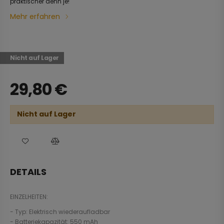
praktischer denn je!
Mehr erfahren
Nicht auf Lager
29,80
€
Nicht auf Lager
DETAILS
EINZELHEITEN:
- Typ: Elektrisch wiederaufladbar
- Batteriekapazität: 550 mAh