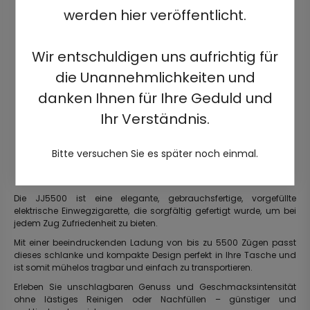
werden hier veröffentlicht.
Wir entschuldigen uns aufrichtig für
die Unannehmlichkeiten und
danken Ihnen für Ihre Geduld und
Ihr Verständnis.
Bitte versuchen Sie es später noch einmal.
Die JJ5500 ist eine elegante, gebrauchsfertige, vorgefüllte
elektrische Einwegzigarette, die sorgfältig gefertigt wurde, um bei
jedem Zug Zufriedenheit zu bieten.
Mit einer beeindruckenden Ladung von bis zu 5500 Zügen passt
dieses schlanke und kompakte Design perfekt in Ihre Tasche und
ist somit mühelos tragbar und einfach zu transportieren.
Erleben Sie unschlagbaren Genuss und Geschmacksintensität
ohne lästiges Reinigen oder Nachfüllen – günstiger und