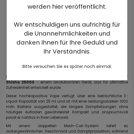
werden hier veröffentlicht.
Wir entschuldigen uns aufrichtig für
die Unannehmlichkeiten und
danken Ihnen für Ihre Geduld und
Ihr Verständnis.
Bitte versuchen Sie es später noch einmal.
Erleben Sie die Welt des Premium-Dampfens mit dem
Vozol Gear
Shisha 25000
– einem revolutionären Gerät, das für ultimative
Zufriedenheit entwickelt wurde.
Dieser hochkapazitive Vape verfügt über eine beträchtliche E-
Liquid-Kapazität von 25 ml und ist mit einer leistungsstarken 1000
mAh Batterie ausgestattet, die längere Dampfsitzungen ohne
häufiges Aufladen gewährleistet. Kompakt und anspruchsvoll
passt er nahtlos in Ihren Lebensstil.
Mit einem doppelten Mesh-Coil-System liefert es
außergewöhnlichen Geschmack und Dampfproduktion, während