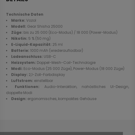
Technische Daten
Marke:
Vozol
Modell:
Gear Shisha 25000
Züge:
bis zu 25 000 (Eco-Modus) / 18 000 (Power-Modus)
Nikotin:
5 % (50 mg)
E-Liquid-Kapazität:
25 ml
Batterie:
1000 mAh (wiederaufladbar)
Ladeanschluss:
USB-C
Heizsystem:
Doppel-Mesh-Coil-Technologie
Modi:
Eco-Modus (25 000 Züge), Power-Modus (18 000 Züge)
Display:
2,1-Zoll-Farbdisplay
Luftstrom:
einstellbar
Funktionen:
Audio-Interaktion, nahöstliches UI-Design,
doppelte Modi
Design:
ergonomisches, kompaktes Gehäuse