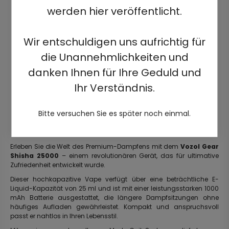
werden hier veröffentlicht.
Wir entschuldigen uns aufrichtig für
die Unannehmlichkeiten und
danken Ihnen für Ihre Geduld und
Ihr Verständnis.
Bitte versuchen Sie es später noch einmal.
Erleben Sie die Welt des Premium-Dampfens mit dem
Vozol Gear
Shisha 25000
– einem revolutionären Gerät, das für ultimative
Zufriedenheit entwickelt wurde.
Dieser hochkapazitive Vape verfügt über eine beträchtliche E-
Liquid-Kapazität von 25 ml und ist mit einer leistungsstarken 1000
mAh Batterie ausgestattet, die längere Dampfsitzungen ohne
häufiges Aufladen gewährleistet. Kompakt und anspruchsvoll
passt er nahtlos in Ihren Lebensstil.