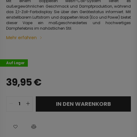
Mit einem doppelten Mesh-Coil-System liefert es
außergewöhnlichen Geschmack und Dampfproduktion, während
das 2,1-Zoll-Farbdisplay Sie über den Gerätestatus informiert. Mit
einstellbarem Luftstrom und doppelten Modi (Eco und Power) bietet
dieser Vape ein maßgeschneidertes und hochwertiges
Dampferlebnis im nahöstlichen Stil.
Mehr erfahren
Auf Lager
39,95
€
IN DEN WARENKORB