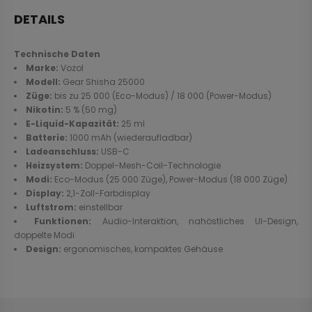
DETAILS
Technische Daten
Marke:
Vozol
Modell:
Gear Shisha 25000
Züge:
bis zu 25 000 (Eco-Modus) / 18 000 (Power-Modus)
Nikotin:
5 % (50 mg)
E-Liquid-Kapazität:
25 ml
Batterie:
1000 mAh (wiederaufladbar)
Ladeanschluss:
USB-C
Heizsystem:
Doppel-Mesh-Coil-Technologie
Modi:
Eco-Modus (25 000 Züge), Power-Modus (18 000 Züge)
Display:
2,1-Zoll-Farbdisplay
Luftstrom:
einstellbar
Funktionen:
Audio-Interaktion, nahöstliches UI-Design,
doppelte Modi
Design:
ergonomisches, kompaktes Gehäuse