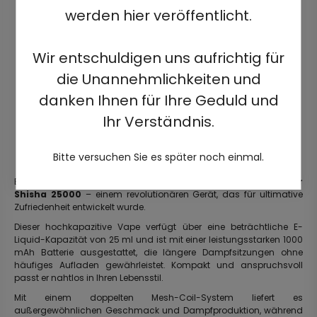
werden hier veröffentlicht.
Wir entschuldigen uns aufrichtig für
die Unannehmlichkeiten und
danken Ihnen für Ihre Geduld und
Ihr Verständnis.
Bitte versuchen Sie es später noch einmal.
Erleben Sie die Welt des Premium-Dampfens mit dem
Vozol Gear
Shisha 25000
– einem revolutionären Gerät, das für ultimative
Zufriedenheit entwickelt wurde.
Dieser hochkapazitive Vape verfügt über eine beträchtliche E-
Liquid-Kapazität von 25 ml und ist mit einer leistungsstarken 1000
mAh Batterie ausgestattet, die längere Dampfsitzungen ohne
häufiges Aufladen gewährleistet. Kompakt und anspruchsvoll
passt er nahtlos in Ihren Lebensstil.
Mit einem doppelten Mesh-Coil-System liefert es
außergewöhnlichen Geschmack und Dampfproduktion, während