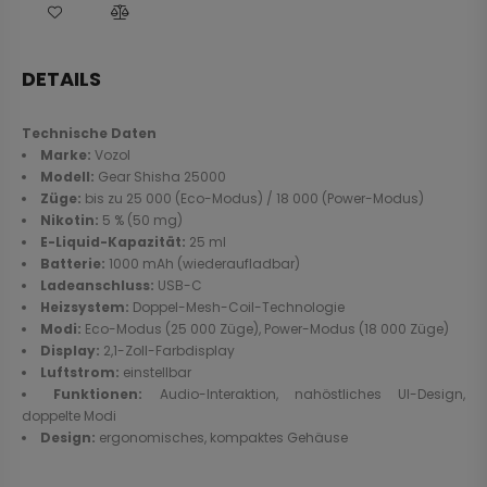
DETAILS
Technische Daten
Marke:
Vozol
Modell:
Gear Shisha 25000
Züge:
bis zu 25 000 (Eco-Modus) / 18 000 (Power-Modus)
Nikotin:
5 % (50 mg)
E-Liquid-Kapazität:
25 ml
Batterie:
1000 mAh (wiederaufladbar)
Ladeanschluss:
USB-C
Heizsystem:
Doppel-Mesh-Coil-Technologie
Modi:
Eco-Modus (25 000 Züge), Power-Modus (18 000 Züge)
Display:
2,1-Zoll-Farbdisplay
Luftstrom:
einstellbar
Funktionen:
Audio-Interaktion, nahöstliches UI-Design,
doppelte Modi
Design:
ergonomisches, kompaktes Gehäuse